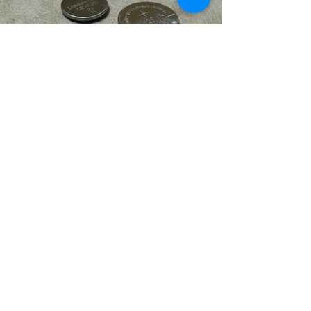
Vorherige Seite
Nächste Seite
Über uns
Über die TS Goldschmiede
Thomas Scheingraber
Meine Qualifikation