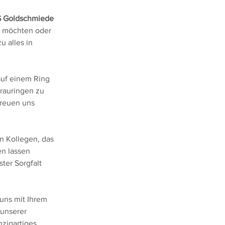
S Goldschmiede
n möchten oder 
 alles in 
uf einem Ring 
rauringen zu 
reuen uns 
n Kollegen, das 
en lassen 
er Sorgfalt 
uns mit Ihrem 
unserer 
zigartiges 