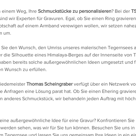
 einem Weg, Ihre 
Schmuckstücke zu personalisieren
? Bei der 
T
ind wir Experten für Gravuren. Egal, ob Sie einen Ring graviere
otschaft auf einem Armband verewigen wollen, wir setzen nahezu
rm um.
n Sie den Wunsch, den Umriss unseres malerischen Tegernsees a
r die Silhouette eines Himalaya-Berges auf der Innenseite von T
haben bereits solche außergewöhnlichen Ideen umgesetzt und f
en Wunsch zu erfüllen.
iedemeister 
Thomas Scheingraber
 verfügt über ein Netzwerk vo
le Anfragen eine Lösung parat hat. Ob Sie einen Ehering gravier
n anderes Schmuckstück, wir behandeln jeden Auftrag mit höchst
eine außergewöhnliche Idee für eine Gravur? Konfrontieren Sie 
werden sehen, was wir für Sie tun können. Besuchen Sie uns in 
 Tegernsee und lassen Sie uns gemeinsam Ihre Ideen in ein ein